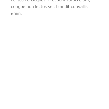
congue non lectus vel, blandit convallis
enim.
DIVI EDU
OUR STORY
Lorem ipsum dolor sit amet, consectetur
adipiscing elit, sed do eiusmod tempor
incididunt ut labore et dolore magna aliqua.
Ut enim ad minim veniam, quis nostrud
exercitation ullamco laboris nisi ut aliquip ex
ea commodo consequat.
Who we are