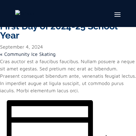
« All Events
This event has passed.
First Day of 2024-25 School
Year
September 4, 2024
«
Community Ice Skating
Cras auctor est a faucibus faucibus. Nullam posuere a neque
sit amet egestas. Sed pretium nec erat ac bibendum.
Praesent consequat bibendum ante, venenatis feugiat lectus.
In imperdiet augue at ligula suscipit, ut commodo purus
iaculis. Morbi elementum lacus orci.