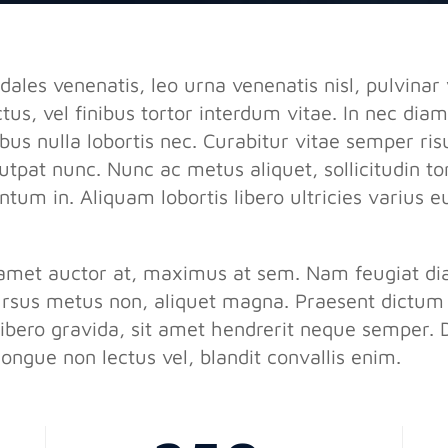
les venenatis, leo urna venenatis nisl, pulvinar 
ectus, vel finibus tortor interdum vitae. In nec di
us nulla lobortis nec. Curabitur vitae semper ri
utpat nunc. Nunc ac metus aliquet, sollicitudin tor
entum in. Aliquam lobortis libero ultricies varius
it amet auctor at, maximus at sem. Nam feugiat di
rsus metus non, aliquet magna. Praesent dictum 
ibero gravida, sit amet hendrerit neque semper. 
ongue non lectus vel, blandit convallis enim.