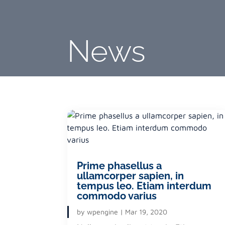
News
Prime phasellus a
ullamcorper sapien, in
tempus leo. Etiam interdum
commodo varius
by
wpengine
|
Mar 19, 2020