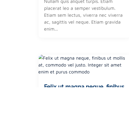
Nullam quis aliquet turpis. Etiam
placerat leo a semper vestibulum.
Etiam sem lectus, viverra nec viverra
ac, sagittis vel neque. Etiam gravida
enim...
Felix ut magna neque, finibus
ut mollis at, commodo vel
justo. Integer sit amet enim
et purus commodo
by
wpengine
|
Mar 19, 2020
Nullam quis aliquet turpis. Etiam
placerat leo a semper vestibulum.