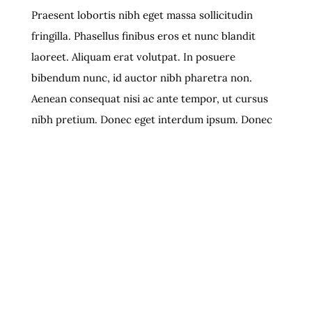
Praesent lobortis nibh eget massa sollicitudin
fringilla. Phasellus finibus eros et nunc blandit
laoreet. Aliquam erat volutpat. In posuere
bibendum nunc, id auctor nibh pharetra non.
Aenean consequat nisi ac ante tempor, ut cursus
nibh pretium. Donec eget interdum ipsum. Donec
tincidunt dui felis, sit amet lacinia urna iaculis eu.
Aenean pharetra rhoncus erat at viverra. Vivamus
pulvinar tellus sed est condimentum tincidunt.
Nullam venenatis vestibulum venenatis. In lacinia
pretium sollicitudin. Vivamus cursus molestie velit,
ac convallis nisl accumsan quis. Curabitur lacinia
ornare efficitur. Phasellus non diam egestas, lacinia
nibh sed, venenatis nulla. Duis facilisis ipsum et
ornare egestas. Lorem ipsum dolor sit amet,