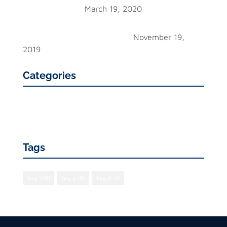
purus commodo
March 19, 2020
Hue vivamus commodo fermentum quam non
fermentum ipsum lacinia non
November 19,
2019
Categories
Events
News
Tags
Tag 1
(8)
Tag 2
(8)
Tag 3
(8)