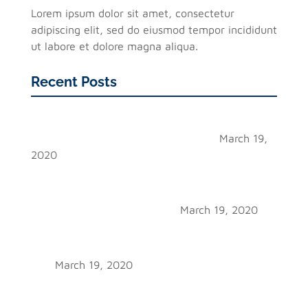
Lorem ipsum dolor sit amet, consectetur
adipiscing elit, sed do eiusmod tempor incididunt
ut labore et dolore magna aliqua.
Recent Posts
Prime phasellus a ullamcorper sapien, in tempus
leo. Etiam interdum commodo varius
March 19,
2020
Classic curabitur elementum quam nunc, varius
pellentesque neque imperdiet et. Fusce eget
lobortis dui. Ut magna neque
March 19, 2020
Umbra aliquam feugiat, leo sit amet dictum
dignissim, lacus sapien dignissim nulla, in luctus
erat
March 19, 2020
Felix ut magna neque, finibus ut mollis at,
commodo vel justo. Integer sit amet enim et